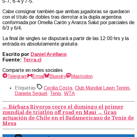
5-7, 6-4 y 7-5.
Cabe consignar también que ambas jugadoras se quedaron
con el título de dobles tras derrotar a la dupla argentina
conformada por Ornella Carón y Aranza Salut por parciales de
6/3 y 6/4.
La final de singles se disputará a partir de las 12:00 hrs y la
entrada es absolutamente gratuita
Escrito por
Daniel Arellano
Fuente:
Terra.cl
Comparte en redes sociales
Telegram
Email
Bluesky
Mastodon
Etiquetas
Cecilia Costa
,
Club Mundial Lawn Tennis
,
Daniela Seguel
,
Tenis
,
WTA
←
Bárbara Riveros corre el domingo el primer
mundial de triatlón off road en Maui
→
Gran
actuación de Chile en el Sudamericano de Tenis de
Mesa