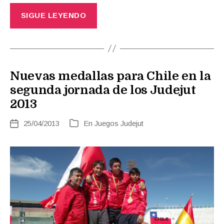
SIGUE LEYENDO
Nuevas medallas para Chile en la
segunda jornada de los Judejut
2013
25/04/2013
En
Juegos Judejut
Fecha
Categorías
de
la
entrada