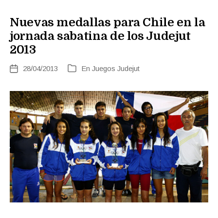
Nuevas medallas para Chile en la
jornada sabatina de los Judejut
2013
28/04/2013
En
Juegos Judejut
Fecha
Categorías
de
la
entrada