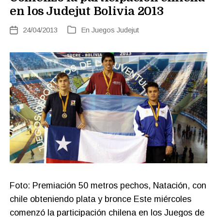
en los Judejut Bolivia 2013
24/04/2013
En
Juegos Judejut
Fecha
Categorías
de
la
entrada
Foto: Premiación 50 metros pechos, Natación, con
chile obteniendo plata y bronce Este miércoles
comenzó la participación chilena en los Juegos de