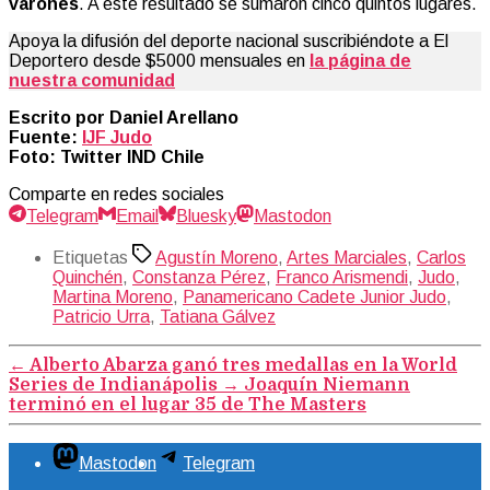
varones
. A este resultado se sumaron cinco quintos lugares.
Apoya la difusión del deporte nacional suscribiéndote a El
Deportero desde $5000 mensuales en
la página de
nuestra comunidad
Escrito por Daniel Arellano
Fuente:
IJF Judo
Foto: Twitter IND Chile
Comparte en redes sociales
Telegram
Email
Bluesky
Mastodon
Etiquetas
Agustín Moreno
,
Artes Marciales
,
Carlos
Quinchén
,
Constanza Pérez
,
Franco Arismendi
,
Judo
,
Martina Moreno
,
Panamericano Cadete Junior Judo
,
Patricio Urra
,
Tatiana Gálvez
←
Alberto Abarza ganó tres medallas en la World
Series de Indianápolis
→
Joaquín Niemann
terminó en el lugar 35 de The Masters
Mastodon
Telegram