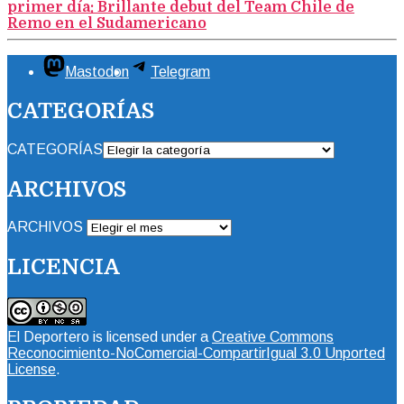
primer día: Brillante debut del Team Chile de
Remo en el Sudamericano
Mastodon
Telegram
CATEGORÍAS
CATEGORÍAS
ARCHIVOS
ARCHIVOS
LICENCIA
El Deportero
is licensed under a
Creative Commons
Reconocimiento-NoComercial-CompartirIgual 3.0 Unported
License
.