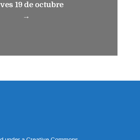
eves 19 de octubre
→
ed under a
Creative Commons