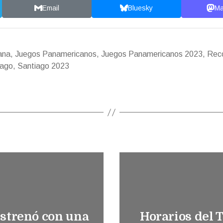
Email
Bluesky
Ma
ana
,
Juegos Panamericanos
,
Juegos Panamericanos 2023
,
Reco
iago
,
Santiago 2023
estrenó con una
Horarios del 