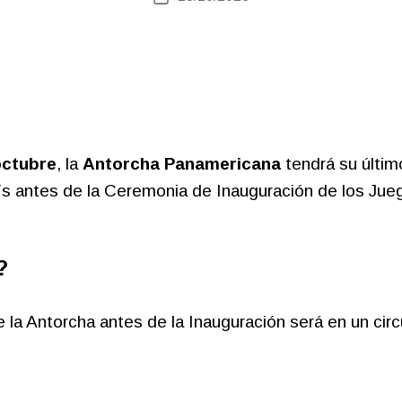
de
la
entrada
octubre
, la
Antorcha Panamericana
tendrá su último
aís antes de la Ceremonia de Inauguración de los J
?
e la Antorcha antes de la Inauguración será en un cir