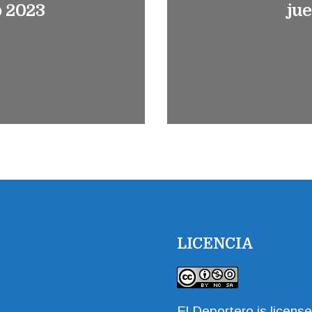
o 2023
ju
LICENCIA
El Deportero
is licens