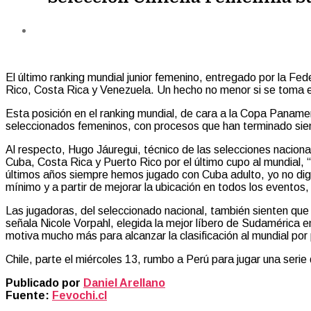
El último ranking mundial junior femenino, entregado por la Fed
Rico, Costa Rica y Venezuela. Un hecho no menor si se toma en
Esta posición en el ranking mundial, de cara a la Copa Panamer
seleccionados femeninos, con procesos que han terminado siemp
Al respecto, Hugo Jáuregui, técnico de las selecciones nacional
Cuba, Costa Rica y Puerto Rico por el último cupo al mundial,
últimos años siempre hemos jugado con Cuba adulto, yo no digo 
mínimo y a partir de mejorar la ubicación en todos los event
Las jugadoras, del seleccionado nacional, también sienten que
señala Nicole Vorpahl, elegida la mejor líbero de Sudamérica en
motiva mucho más para alcanzar la clasificación al mundial por p
Chile, parte el miércoles 13, rumbo a Perú para jugar una ser
Publicado por
Daniel Arellano
Fuente:
Fevochi.cl