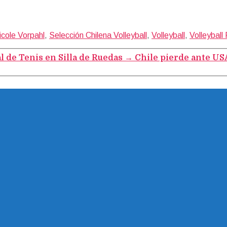
icole Vorpahl
,
Selección Chilena Volleyball
,
Volleyball
,
Volleyball
 de Tenis en Silla de Ruedas
→
Chile pierde ante US