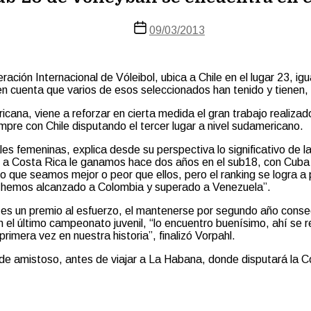
Fecha
09/03/2013
de
la
entrada
eración Internacional de Vóleibol, ubica a Chile en el lugar 23,
 cuenta que varios de esos seleccionados han tenido y tienen, 
icana, viene a reforzar en cierta medida el gran trabajo realiza
re con Chile disputando el tercer lugar a nivel sudamericano.
es femeninas, explica desde su perspectiva lo significativo de l
 “ a Costa Rica le ganamos hace dos años en el sub18, con Cuba
que seamos mejor o peor que ellos, pero el ranking se logra a pa
os, hemos alcanzado a Colombia y superado a Venezuela”.
 es un premio al esfuerzo, el mantenerse por segundo año consec
 el último campeonato juvenil, “lo encuentro buenísimo, ahí se r
rimera vez en nuestra historia”, finalizó Vorpahl.
ie de amistoso, antes de viajar a La Habana, donde disputará l