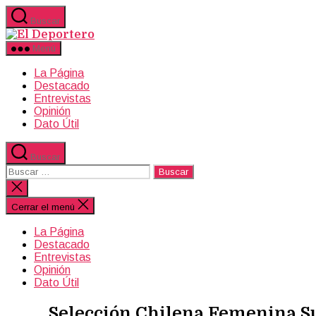
Saltar
Buscar
al
El
contenido
Deportero
Menú
La Página
Destacado
Entrevistas
Opinión
Dato Útil
Buscar
Buscar:
Cerrar
la
búsqueda
Cerrar el menú
La Página
Destacado
Entrevistas
Opinión
Dato Útil
Selección Chilena Femenina Su