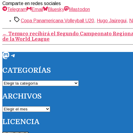
Comparte en redes sociales
Telegram
Email
Bluesky
Mastodon
Etiquetas
Copa Panamericana Volleyball U20
,
Hugo Jaúregui
,
N
←
Temuco recibirá el Segundo Campeonato Regional
de la World League
Mastodon
Telegram
CATEGORÍAS
CATEGORÍAS
ARCHIVOS
ARCHIVOS
LICENCIA