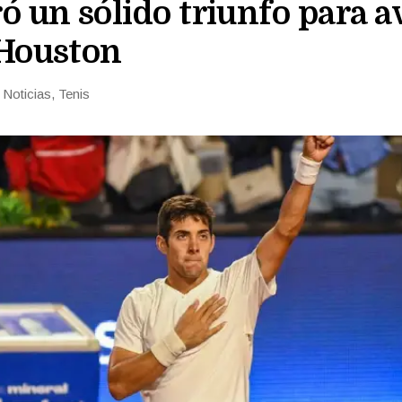
ó un sólido triunfo para 
 Houston
n
Noticias
,
Tenis
rías