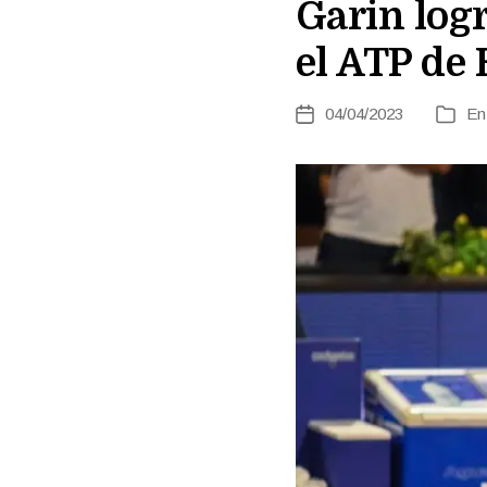
Garin logr
el ATP de
04/04/2023
E
Fecha
Catego
de
la
entrada