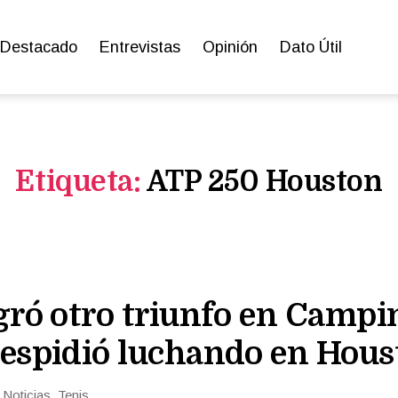
Destacado
Entrevistas
Opinión
Dato Útil
Etiqueta:
ATP 250 Houston
gró otro triunfo en Campi
despidió luchando en Hous
n
Noticias
,
Tenis
rías