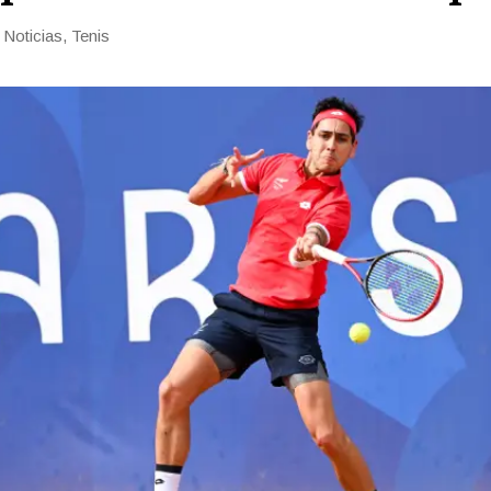
n
Noticias
,
Tenis
rías