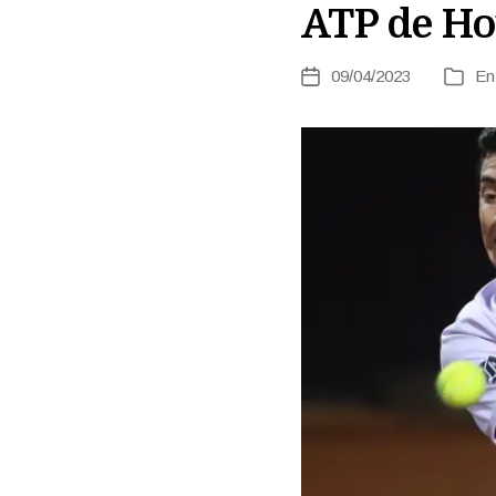
ATP de Ho
09/04/2023
E
Fecha
Catego
de
la
entrada