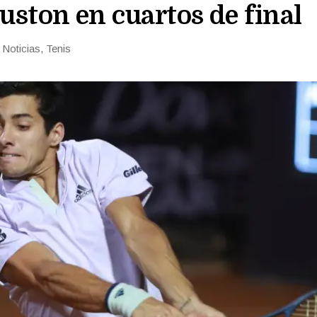
uston en cuartos de final
n
Noticias
,
Tenis
rías