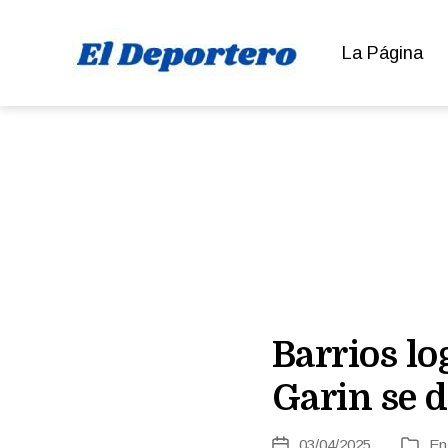
La Página
El
Deportero
Barrios lo
Garin se 
03/04/2025
E
Fecha
Catego