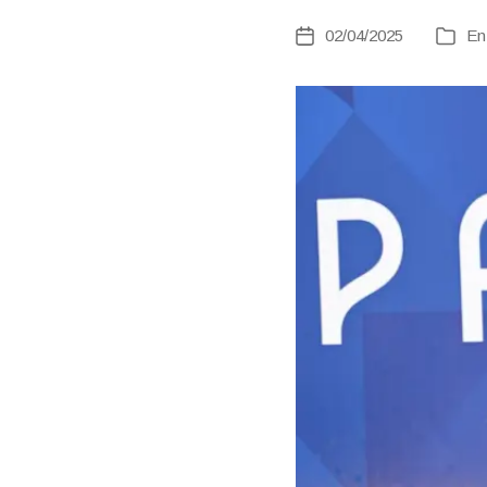
02/04/2025
E
Fecha
Catego
de
la
entrada